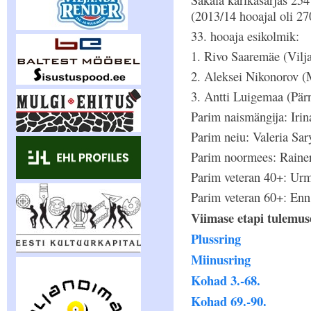
Sakala karikasarjas 254
(2013/14 hooajal oli 270
33. hooaja esikolmik:
1. Rivo Saaremäe (Vilj
2. Aleksei Nikonorov 
3. Antti Luigemaa (Pä
Parim naismängija: Iri
Parim neiu: Valeria Sa
Parim noormees: Rainer
Parim veteran 40+: Ur
Parim veteran 60+: Enn
Viimase etapi tulemus
Plussring
Miinusring
Kohad 3.-68.
Kohad 69.-90.