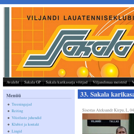
Liigu edasi põhisisu juurde
Avaleht
Sakala GP
Sakala karikasarja võitjad
Viljandimaa meistrid
V
33. Sakala karikas
Menüü
Treeningajad
Sisestas
Aleksandr Kirpu
, L, 0
Reiting
Võistluste juhendid
Klubist ja kontakt
Lingid