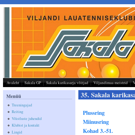
Liigu edasi põhisisu juurde
Avaleht
Sakala GP
Sakala karikasarja võitjad
Viljandimaa meistrid
V
35. Sakala karikasa
Menüü
Treeningajad
Plussring
Reiting
Võistluste juhendid
Miinusring
Klubist ja kontakt
Kohad 3.-51.
Lingid