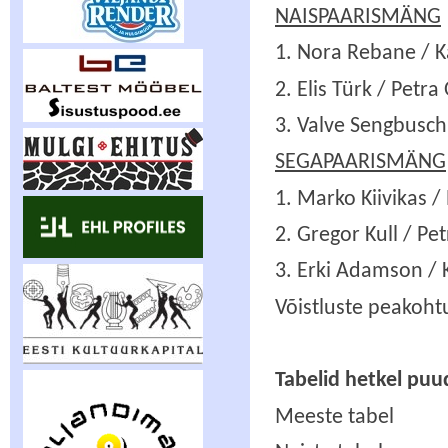
NAISPAARISMÄNG
1. Nora Rebane / K
2. Elis Türk / Petr
3. Valve Sengbusc
SEGAPAARISMÄNG
1. Marko Kiivikas 
2. Gregor Kull / Pe
3. Erki Adamson /
Võistluste peakohtun
Tabelid hetkel pu
Meeste tabel