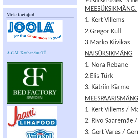
Võistlusel osales 18 mee
MEESÜKSIKMÄNG.
Meie toetajad
1. Kert Villems
2.Gregor Kull
3.Marko Kiivikas
A.G.M. Kaubandus OÜ
NAISÜKSIKMÄNG
1. Nora Rebane
2.Elis Türk
3. Kätriin Kärme
MEESPAARISMÄN
1. Kert Villems / M
2. Rivo Saaremäe /
3. Gert Vares / G