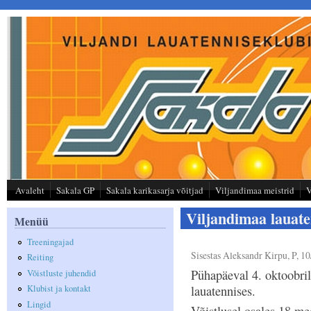
Liigu edasi põhisisu juurde
Avaleht
Sakala GP
Sakala karikasarja võitjad
Viljandimaa meistrid
V
Viljandimaa lauat
Menüü
Treeningajad
Sisestas
Aleksandr Kirpu
, P, 1
Reiting
Pühapäeval 4. oktoobril
Võistluste juhendid
lauatennises.
Klubist ja kontakt
Lingid