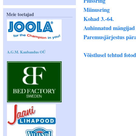
Plussring
Miinusring
Meie toetajad
Kohad 3.-64.
Auhinnatud mängijad
Paremusjärjestus pära
A.G.M. Kaubandus OÜ
Võistlusel tehtud fotod