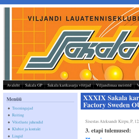
Liigu edasi põhisisu juurde
Avaleht
Sakala GP
Sakala karikasarja võitjad
Viljandimaa meistrid
V
XXXIX Sakala karik
Menüü
Factory Sweden OÜ
Treeningajad
Reiting
Sisestas
Aleksandr Kirpu
, P, 1
Võistluste juhendid
3. etapi tulemused:
Klubist ja kontakt
Lingid