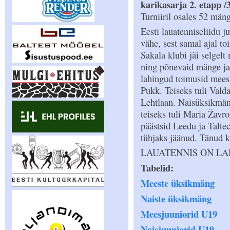
karikasarja 2. etapp 
Turniiril osales 52 mäng
Eesti lauatenniseliidu ju
vähe, sest samal ajal t
Sakala klubi jäi selgelt 
ning põnevaid mänge j
lahingud toimusid mees
Pukk. Teiseks tuli Val
Lehtlaan. Naisüksikmän
teiseks tuli Maria Žav
päästsid Leedu ja Talte
tühjaks jäänud. Tänud kõ
LAUATENNIS ON LA
Tabelid:
Meeste üksikmäng
Naiste üksikmäng
Meesjuuniorid U19
Naisjuuniorid U19