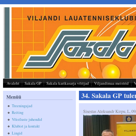
Liigu edasi põhisisu juurde
Avaleht
Sakala GP
Sakala karikasarja võitjad
Viljandimaa meistrid
V
34. Sakala GP tul
Menüü
Treeningajad
Sisestas
Aleksandr Kirpu
, L, 0
Reiting
Võistluste juhendid
Klubist ja kontakt
Lingid