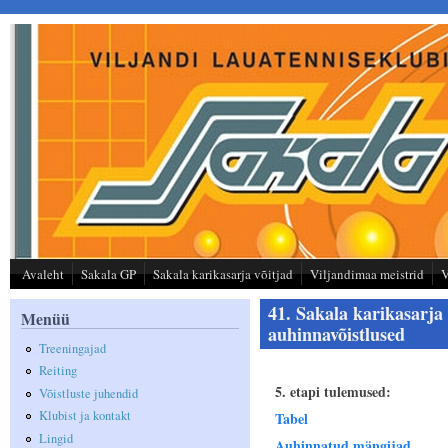
Liigu edasi põhisisu juurde
Avaleht
Sakala GP
Sakala karikasarja võitjad
Viljandimaa meistrid
V
41. Sakala karikasarja 
Menüü
auhinnavõistlused
Treeningajad
Reiting
5. etapi tulemused:
Võistluste juhendid
Klubist ja kontakt
Tabel
Lingid
Auhinnatud mängijad