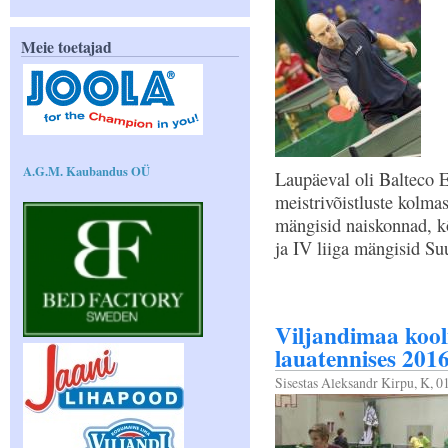
Meie toetajad
A.G.M. Kaubandus OÜ
Laupäeval oli Balteco E
meistrivõistluste kolma
mängisid naiskonnad, kõr
ja IV liiga mängisid Su
Viljandimaa kool
lauatennises 2
Sisestas
Aleksandr Kirpu
, K, 0