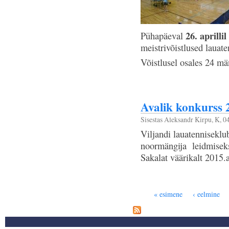
26. aprilli
Pühapäeval
meistrivõistlused lauate
Võistlusel osales 24 män
Avalik konkurss 
Sisestas
Aleksandr Kirpu
, K, 0
Viljandi lauatenniseklu
noormängija leidmiseks
Sakalat väärikalt 2015.a
Lehed
« esimene
‹ eelmine