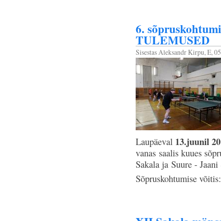
6. sõpruskohtumi
TULEMUSED
Sisestas
Aleksandr Kirpu
, E, 0
13.juunil 2
Laupäeval
vanas saalis kuues sõp
Sakala ja Suure - Jaani
Sõpruskohtumise võitis: