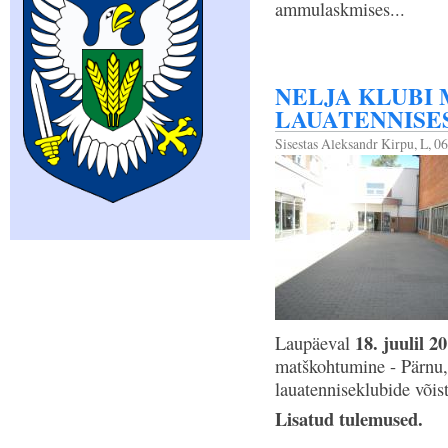
ammulaskmises...
NELJA KLUBI
LAUATENNISE
Sisestas
Aleksandr Kirpu
, L, 0
18. juulil 2
Laupäeval
matškohtumine - Pärnu, 
lauatenniseklubide võis
Lisatud tulemused.