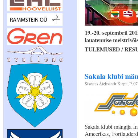
19.-20. septembril 201
lauatennise meistrivõi
TULEMUSED / RES
Sakala klubi mä
Sisestas
Aleksandr Kirpu
, P, 0
Sakala klubi mängija In
Ameerikas, Fortlauderd