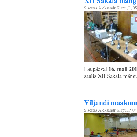
XII Sakala mä
Sisestas
Aleksandr Kirpu
, L, 0
16. mail 20
Laupäeval
saalis XII Sakala mängu
Viljandi maak
Sisestas
Aleksandr Kirpu
, P, 0