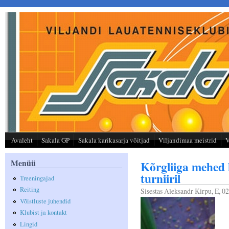
Liigu edasi põhisisu juurde
Avaleht
Sakala GP
Sakala karikasarja võitjad
Viljandimaa meistrid
V
Menüü
Kõrgliiga mehed 
turniiril
Treeningajad
Reiting
Sisestas
Aleksandr Kirpu
, E, 0
Võistluste juhendid
Klubist ja kontakt
Lingid