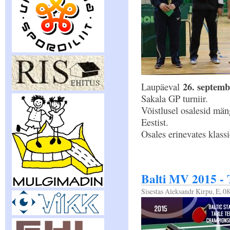
26. septemb
Laupäeval
Sakala GP turniir.
Võistlusel osalesid män
Eestist.
Osales erinevates klass
Balti MV 2015
Sisestas
Aleksandr Kirpu
, E, 0