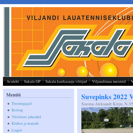
Liigu edasi põhisisu juurde
Avaleht
Sakala GP
Sakala karikasarja võitjad
Viljandimaa meistrid
V
Menüü
Suvepinks 2022 V
Treeningajad
Sisestas
Aleksandr Kirpu
, N, 0
Reiting
Võistluste juhendid
Klubist ja kontakt
Lingid