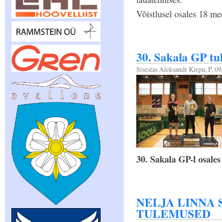
Võistlusel osales 18 mee
30. Sakala GP t
Sisestas
Aleksandr Kirpu
, P, 0
30. Sakala GP-l osales
NELJA LINNA 
TULEMUSED