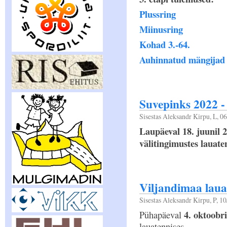
Plussring
Miinusring
Kohad 3.-64.
Auhinnatud mängijad
Suvepinks 2022 -
Sisestas
Aleksandr Kirpu
, L, 0
Laupäeval 18. juunil 
välitingimustes lauate
Viljandimaa lau
Sisestas
Aleksandr Kirpu
, P, 1
4. oktoobri
Pühapäeval
lauatennises.