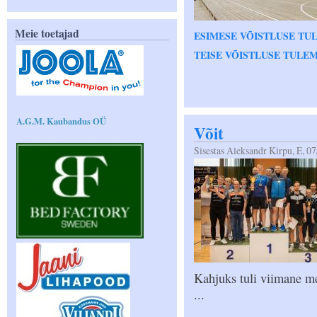
Meie toetajad
ESIMESE VÕISTLUSE TU
TEISE VÕISTLUSE TULE
A.G.M. Kaubandus OÜ
Võit
Sisestas
Aleksandr Kirpu
, E, 0
Kahjuks tuli viimane me
...