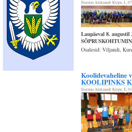
Sisestas
Aleksandr Kirpu
, L, 0
Laupäeval 8. augusti
SÕPRUSKOHTUMIN
Osalesid: Viljandi, Kur
Koolidevaheline v
KOOLIPINKS K
Sisestas
Aleksandr Kirpu
, E, 0