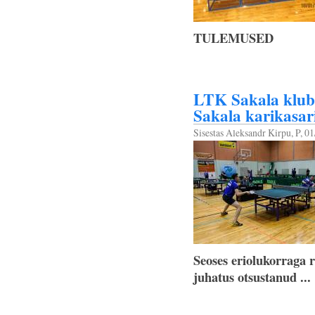
TULEMUSED
LTK Sakala klubi
Sakala karikasar
Sisestas
Aleksandr Kirpu
, P, 0
Seoses eriolukorraga r
juhatus otsustanud ...