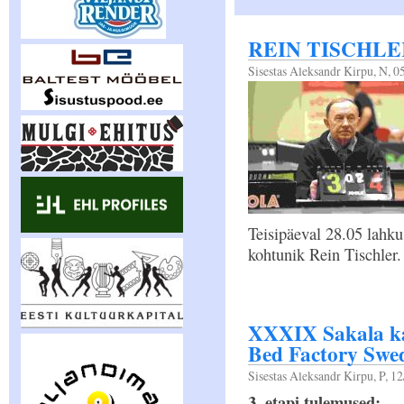
REIN TISCHLER (
Sisestas
Aleksandr Kirpu
, N, 0
Teisipäeval 28.05 lahku
kohtunik Rein Tischler.
XXXIX Sakala kar
Bed Factory Swe
Sisestas
Aleksandr Kirpu
, P, 1
3. etapi tulemused: